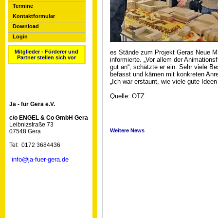
Termine
Kontaktformular
Download
Login
es Stände zum Projekt Geras Neue Mi
Mitglieder - Förderer und
Partner stellen sich vor
informierte. „Vor allem der Animations
gut an“, schätzte er ein. Sehr viele B
befasst und kämen mit konkreten Anre
„Ich war erstaunt, wie viele gute Idee
Quelle: OTZ
Ja - für Gera e.V.
c/o ENGEL & Co GmbH Gera
Leibnizstraße 73
Weitere News
07548 Gera
Tel: 0172 3684436
info@ja-fuer-gera.de