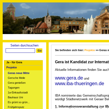
Seiten durchsuchen
Sie befinden sich hier:
Projekte
>> Geras n
Gera ist Kandidat zur Intern
Ja - für Gera
Projekte
Aktuelle Informationen finden Sie auch
Geras neue Mitte
www.gera.de
Gersche Meile
und
www.iba-thueringen.de
Gera genießen
Tagungen
1a-Einkaufsstadt
IBA nominierte das Gemeinschaftsproje
Bauhaus Uni
würdigt Städtenetzwerk mit Geraer Bet
Es grünt so grün...
1. Informationsveranstaltung zur I
Frühjahrsputz